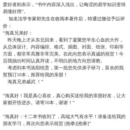
爱好者则表示，“书中内容深入浅出，让晦涩的易学知识变得
易懂好用”。
知名法学专家郏先生在收阅本著作后，特通过微信予以评
价：
“海真兄弟好：
昨天晚上才从东北回来，看到了凝聚您半生心血的大作，
从总体设计、内容编排、格式、插图、封面、纸张、印刷等
方面，都非常高雅非常完美。在此向您表示真诚的祝贺！今
后我抽出时间认真拜读，不明白的地方向您请教。
考虑到本书洛阳纸贵，第一批您先供弟子研习，富余的我
暂预订10本，推荐给我的亲朋！
海真兄弟威武 ！”
“海真好！我是真心喜欢，真心购买送给我的亲朋好友，让大
家都开悟进步。请寄10本，谢谢！”
“海真好：十二本书收到了，高端大气有水平！准备送给我的
朋友学习，再次向您表示祝贺 [抱拳][抱拳]”