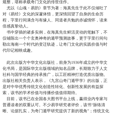
规整，堪称承载奇门文化的传世佳作。
尤以《山魂・易韵》章节为著：海真先生于此不仅倾吐了
对《易经》文化的深邃体悟，更深情回望了自身的生命历
程，字里行间满含与有缘人、同道者共勉的赤诚情怀，读来
倍感真挚动人。
书中穿插的诸多实例，在海真先生鲜活灵动的笔触下，不
仅铺陈出一个个玄奥神奇的遁甲预测故事，更于字里行间勾
勒出海南一个时代的变迁轨迹，让奇门文化的实践价值与时
代印记相映成趣。
此次出版方中华文化出版社，前身为1936年成立的中华文
化书局，是国际华文出版领域的知名品牌，长期致力于人文
社科与国学经典的传承推广，以工匠精神打造优质出版物。
出版社相关负责人表示，《九宫山奇门遁甲学》的出版，正
是对中华优秀传统文化创造性转化、创新性发展的有益探
索，该书的学术价值与传播价值值得期待。
目前，该书已在全国各大图书平台上线，赢得业内专家与
普通读者的双重认可。不少易学研究者评价，该书“脉络清
晰、论据扎实，为奇门遁甲研究提供了新的视角”；传统文化