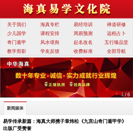
关于我们
海真专栏
易经培训
禅道研修
少儿国学
课程安排
周易预测
远程占卜
奇门遁甲
风水堪舆
起名改名
五行臻品堂
教学剪影
学友反馈
收费标准
全部导航
1
/ 6
新闻媒体
易学传承新篇：海真大师携子章炜松《九宫山奇门遁甲学》
出版广受赞誉