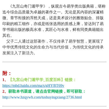
《九宫山奇门遁甲学》，纵观古今易学类出版典籍，堪称
迄今综合品质最为卓越的著作之一。无论是其内容的深邃精
微、章节衔接的浑然天成，还是美术设计的雅致贴合、排版
印刷的精工细作，亦或是纸张选用的质感上乘，皆达到了易
学书籍出版的极高水准，其匠心与水准，鲜有同类典籍能出
其右。
父子二人通过这部著作，不仅传承了易学智慧，更展现了
中华优秀传统文化的生命力与当代价值，为传统文化的传承
发展注入了新活力。
附：
1、
【九宫山奇门遁甲学_百度百科】
链接：
https://mbd.baidu.com/ma/s/gHYBT69v
2、
获取本书渠道，请点击官网
链接，即可获取：
http://www.hzqywh.com/tushuyingxiang/2736.html