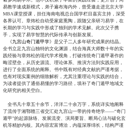
易教学速成新模式，弟子遍布海内外，曾受邀走进北京大学
MBA课堂授课，担任海南电视总台国学栏目嘉宾主持，深受
各界认可。章炜松自幼受家庭熏陶，跟随父亲研习易学，在
长期的学习与实践中形成了独到的学术见解。此次父子携
手，实现了易学智慧的代际传承与创新发展。
《
九宫山奇门遁甲学
》是父子二人多年研究成果的结晶。
全书立足九宫山独特的文化渊源，结合海真大师数十年的实
践经验与章炜松的现代学术视角，打破传统奇门遁甲著作的
晦涩壁垒，从历史源流、理论体系、推演方法到实践应用，
进行了全面系统的阐释。书中既有对经典文献的严谨考据，
也有对现实案例的细致解析，尤其注重理论与实践的结合，
为读者提供了通俗易懂的学习路径，填补了奇门遁甲地域文
化研究的相关空白。
全书凡十章五十余节，洋洋二十余万字，系统详实地阐释
了流传于湘鄂赣三省交汇处九宫山一带的传奇绝学——“奇门
遁甲”的起源脉络、发展流变、演局要旨、断局心法与破化玄
机等精妙内核。其内容宏富博洽，内蕴深厚绵长，结构严谨