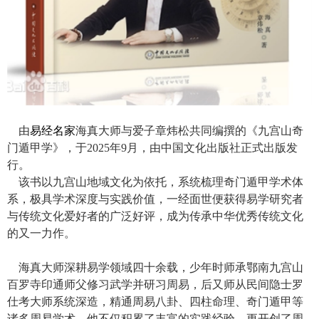
由
易经名家
海真大师与爱子章炜松共同编撰的《九宫山奇
门遁甲学》，于2025年9月，由中国文化出版社正式出版发
行。
该书以九宫山地域文化为依托，系统梳理奇门遁甲学术体
系，极具学术深度与实践价值，一经面世便获得易学研究者
与传统文化爱好者的广泛好评，成为传承中华优秀传统文化
的又一力作。
海真大师深耕易学领域四十余载，少年时师承鄂南九宫山
百罗寺印通师父修习武学并研习周易，后又师从民间隐士罗
仕考大师系统深造，精通周易八卦、四柱命理、奇门遁甲等
诸多周易学术。他不仅积累了丰富的实践经验，更开创了周