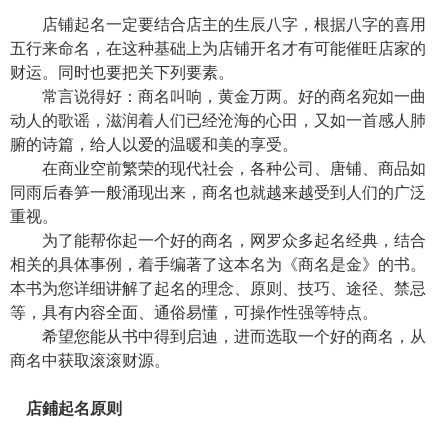
店铺起名一定要结合店主的生辰八字，根据八字的喜用
五行来命名，在这种基础上为店铺开名才有可能催旺店家的
财运。同时也要把关下列要素。
常言说得好：商名叫响，黄金万两。好的商名宛如一曲
动人的歌谣，滋润着人们已经沧海的心田，又如一首感人肺
腑的诗篇，给人以爱的温暖和美的享受。
在商业空前繁荣的现代社会，各种公司、唐铺、商品如
同雨后春笋一般涌现出来，商名也就越来越受到人们的广泛
重视。
为了能帮你起一个好的商名，网罗众多起名经典，结合
相关的具体事例，着手编著了这本名为《商名是金》的书。
本书为您详细讲解了起名的理念、原则、技巧、途径、禁忌
等，具有内容全面、通俗易懂，可操作性强等特点。
希望您能从书中得到启迪，进而选取一个好的商名，从
商名中获取滚滚财源。
店鋪起名原则