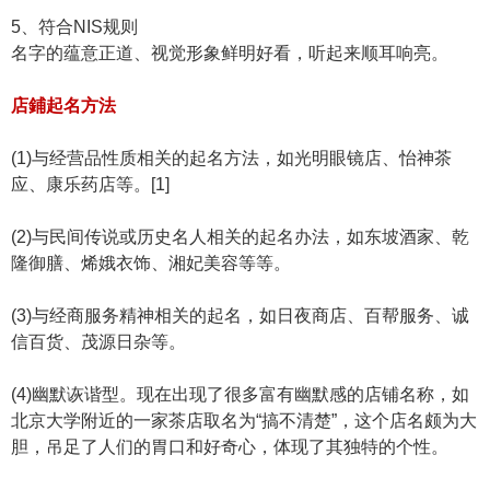
5、符合NIS规则
名字的蕴意正道、视觉形象鲜明好看，听起来顺耳响亮。
店鋪起名
方法
(1)与经营品性质相关的起名方法，如光明眼镜店、怡神茶
应、康乐药店等。[1]
(2)与民间传说或历史名人相关的起名办法，如东坡酒家、乾
隆御膳、烯娥衣饰、湘妃美容等等。
(3)与经商服务精神相关的起名，如日夜商店、百帮服务、诚
信百货、茂源日杂等。
(4)幽默诙谐型。现在出现了很多富有幽默感的店铺名称，如
北京大学附近的一家茶店取名为“搞不清楚”，这个店名颇为大
胆，吊足了人们的胃口和好奇心，体现了其独特的个性。