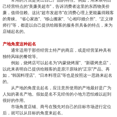
常用的方法是突出自己产品的特性。例如，用来表明自
己经营特点的“美廉美超市”，告诉消费者这里的东西物美价
廉，值得信赖。这比“超市发超市”在消费心理上更能赢得顾客
的青睐。 “省心家政”、“移山搬家”、“心相印婚介所”、“正义律
师行”等，都是以自己提供给顾客的服务所具备的特点，来为
店铺起名的。
产地角度这种起名
通常适用于那些经营土特产的商店，或是经营某种具有
独特风味的餐馆等。
例如，烧烤店可以起名为“内蒙烧烤屋”、“新疆烤患店”，
以此来表明自己提供给顾客的是原汗原味的“正宗”产品。再
如，“韩国料理店”、“日本料理店”等也是按照这一思路来起名
的。
从产地的角度去起名，应注意所使用的产地最好是广为
人知的著名产地。假如是名不见经传的小地方恐怕难以起到
很好的作用。
市场角度店铺、商号在预先对自己的目标市场进行定位
后，就可以从目标的角度来起名。