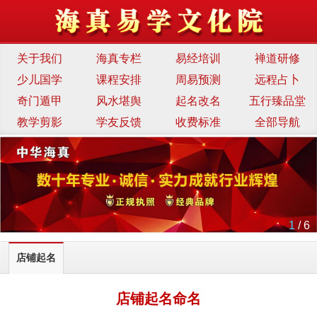
关于我们
海真专栏
易经培训
禅道研修
少儿国学
课程安排
周易预测
远程占卜
奇门遁甲
风水堪舆
起名改名
五行臻品堂
教学剪影
学友反馈
收费标准
全部导航
1
/ 6
店铺起名
店铺起名命名