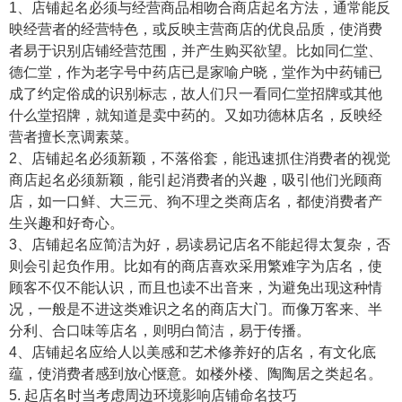
1、店铺起名必须与经营商品相吻合商店起名方法，通常能反
映经营者的经营特色，或反映主营商店的优良品质，使消费
者易于识别店铺经营范围，并产生购买欲望。比如同仁堂、
德仁堂，作为老字号中药店已是家喻户晓，堂作为中药铺已
成了约定俗成的识别标志，故人们只一看同仁堂招牌或其他
什么堂招牌，就知道是卖中药的。又如功德林店名，反映经
营者擅长烹调素菜。
2、店铺起名必须新颖，不落俗套，能迅速抓住消费者的视觉
商店起名必须新颖，能引起消费者的兴趣，吸引他们光顾商
店，如一口鲜、大三元、狗不理之类商店名，都使消费者产
生兴趣和好奇心。
3、店铺起名应简洁为好，易读易记店名不能起得太复杂，否
则会引起负作用。比如有的商店喜欢采用繁难字为店名，使
顾客不仅不能认识，而且也读不出音来，为避免出现这种情
况，一般是不进这类难识之名的商店大门。而像万客来、半
分利、合口味等店名，则明白简洁，易于传播。
4、店铺起名应给人以美感和艺术修养好的店名，有文化底
蕴，使消费者感到放心惬意。如楼外楼、陶陶居之类起名。
5. 起店名时当考虑周边环境影响店铺命名技巧