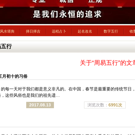
风水堪舆
择日择吉
远程占卜
起名改名
数字五行
收
易五行
关于“周易五行”的文
年正月初十的习俗
月的每一天对于我们都是意义非凡的。在中国，春节是最重要的传统节日
俗，这些风俗也是我们的祖先遗…
2017.08.13
浏览次数：
6991次
》