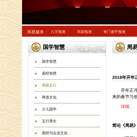
周易服务：
八字预测
周易预测
奇门遁甲预测
国学智慧
周
国学智慧
易经智慧
2018年开
周易五行
开年正
来的春节习
禅道文化
详细...
少儿国学
五行养生
简论《周易
易经与企业文化