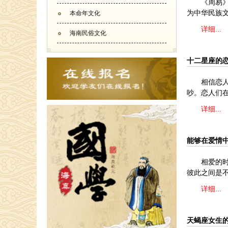
《周易
为中华民族
本命年文化
详细...
海南民俗文化
十二星座的
相信恋
吵。恋人们
详细...
能够在爱情
相爱的
彼此之间是
详细...
天蝎座女生