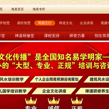
照
海真宣言
海真专栏
学智慧
易经智慧
周易五行
禅道文化
企业讲座
视频
学堂
禅道研修堂
课程安排
师资力量
招生简