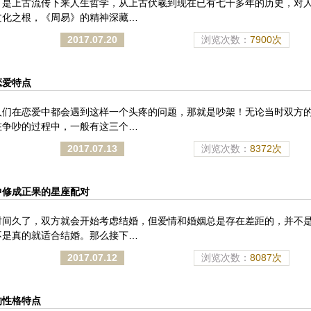
》是上古流传下来人生哲学，从上古伏羲到现在已有七千多年的历史，对
文化之根，《周易》的精神深藏…
2017.07.20
浏览次数：
7900次
恋爱特点
人们在恋爱中都会遇到这样一个头疼的问题，那就是吵架！无论当时双方
在争吵的过程中，一般有这三个…
2017.07.13
浏览次数：
8372次
中修成正果的星座配对
时间久了，双方就会开始考虑结婚，但爱情和婚姻总是存在差距的，并不
不是真的就适合结婚。那么接下…
2017.07.12
浏览次数：
8087次
的性格特点