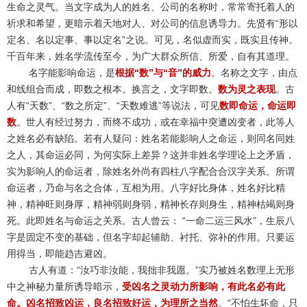
生命之灵气。当文字成为人的姓名、公司的名称时，常常寄托着人的
祈求和希望，更暗示着天地对人、对公司的信息诱导力。先贤有“形以
定名、名以定事、事以定名”之说。可见，名似虚而实，既实且传神。
千百年来，姓名学流传至今，为广大群众所信、所爱，自有其道理。
名字能影响命运，是
根据“数”与“音”的威力
。名称之文字，由点
和线组合而成，即数之根本。换言之，文字即数。
数为灵之表现
。古
人有“天数”、“数之所定”、“天数难逃”等说法，可见
数即命运，命运即
数
。世人有经过努力，而终不成功，或在幸福中突遭凶变者，此等人
之姓名必有缺陷。若有人疑问：姓名若能影响人之命运，则同名同姓
之人，其命运必同，为何实际上差异？这并非姓名学理论上之矛盾，
实为影响人的命运者，除姓名外尚有四柱八字配合合汉字关系。所谓
命运者，乃命与名之合体，互相为用。八字好比身体，姓名好比精
神，精神旺则身厚，精神弱则身弱，精神长存则身生，精神枯竭则身
死。此即姓名与命运之关系。古人曾云： “一命二运三风水”，生辰八
字是固定不变的基础，但名字却起辅助、衬托、弥补的作用。只要运
用得当，即能趋吉避凶。
古人有道：“汝巧非汝能，我拙非我愿。”实乃被姓名数理上无形
中之神秘力量所诱导暗示，
受凶名之灵动力所影响，有此名必有此
命。凶名招致凶运，良名招致好运，为理所之当然
。“不怕生坏命，只