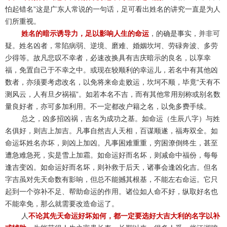
怕起错名”这是广东人常说的一句话，足可看出姓名的讲究一直是为人
们所重视。
姓名的暗示诱导力，足以影响人生的命运
，的确是事实，并非可
疑。姓名凶者，常陷病弱、逆境、磨难、婚姻坎坷、劳碌奔波、多劳
少得等。故凡悲叹不幸者，必速改换具有吉庆暗示的良名，以享幸
福，免置自己于不幸之中。或现在较顺利的幸运儿，若名中有其他凶
数者，亦须要考虑改名，以免将来命走败运，坎坷不顺，毕竟“天有不
测风云，人有旦夕祸福”。如若本名不吉，而有其他常用别称或别名数
量良好者，亦可多加利用。不一定都改户籍之名，以免多费手续。
总之，凶多招凶祸，吉名为成功之基。如命运（生辰八字）与姓
名俱好，则吉上加吉。凡事自然吉人天相，百谋顺遂，福寿双全。如
命运坏姓名亦坏，则凶上加凶。凡事困难重重，穷困潦倒终生，甚至
遭急难急死，实是雪上加霜。如命运好而名坏，则减命中福份，每每
逢吉变凶。如命运好而名坏，则补救于后天，诸事会逢凶化吉。但名
字吉虽对先天命数有影响，但总不能撼其根基，不能左右命运。它只
起到一个弥补不足、帮助命运的作用。诸位如人命不好，纵取好名也
不能幸免，那么就需要改造命运了。
人
不论其先天命运好坏如何，都一定要选好大吉大利的名字以补