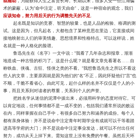
或辅助
，为能获得人生之富贵长寿。长期以来，很多人受一些江湖骗
术的蒙蔽，认为"命中注定，听天由命”，这是一种宿命的观念，我们
应该知命，努力用后天的行为调整先天的不足
.
起名既是知识的竞赛、智慧的较量，也是人品的检验、格调的测
试。这是因为，但凡起名，大都包含了某种意思在里边，它直接或间
接地映射出人们的审美情趣、思想境界和性格特点。可以这样说，姓
名就是一种人格化的脸谱。
鲁迅先生在《名字》一文中说："我看了几年杂志和报章，渐渐
地造成一种古怪的积习了。这是什么呢？就是看文章先看署名……自
称铁血、侠魂、古狂、怪侠之类的不看。"我想鲁迅先生之所以不看这
些人的文章，主要原因就是因为他们的"名"不正，因此怀疑他们"言"也
不顺，干脆不看省心。由此可见，起什么样的名并不仅仅是个人的小
事，而且关系到对读者的尊重，关系到个人的声誉。
把姓名学从迷信的泥潭中拔出来，必须用科学的态度对待它。可
以肯定地说，任何事情都不是一成不变的，包括我们通常所说的败运
在内，同样掌握在自己手中，有很多自己努力和涵养的成份。每个人
都有亲身体验：并不是说命中注定青年时期学业有成就可以干等着踏
进高等学府的大门；并不是说命中注定事业发达，就可以不付出任何
努力，成功从天上掉下来。需知这世上没有免费的午餐。虽然后天环