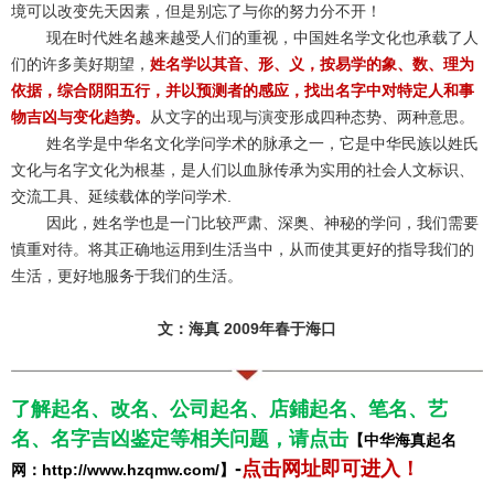
境可以改变先天因素，但是别忘了与你的努力分不开！
现在时代姓名越来越受人们的重视，中国姓名学文化也承载了人
们的许多美好期望，
姓名学以其音、形、义，按易学的象、数、理为
依据，综合阴阳五行，并以预测者的感应，找出名字中对特定人和事
物吉凶与变化趋势。
从文字的出现与演变形成四种态势、两种意思。
姓名学是中华名文化学问学术的脉承之一，它是中华民族以姓氏
文化与名字文化为根基，是人们以血脉传承为实用的社会人文标识、
交流工具、延续载体的学问学术.
因此，姓名学也是一门比较严肃、深奥、神秘的学问，我们需要
慎重对待。将其正确地运用到生活当中，从而使其更好的指导我们的
生活，更好地服务于我们的生活。
文：海真 2009年春于海口
了解起名、改名、公司起名、店鋪起名、笔名、艺
名、名字吉凶鉴定等相关问题，请点击
【中华海真起名
-
点击网址即可进入
！
网：http://www.hzqmw.com/】