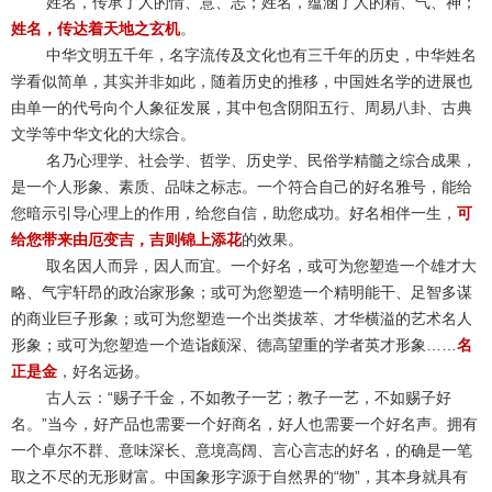
姓名，传承了人的情、意、志；姓名，蕴涵了人的精、气、神；
姓名，传达着天地之玄机
。
中华文明五千年，名字流传及文化也有三千年的历史，中华姓名
学看似简单，其实并非如此，随着历史的推移，中国姓名学的进展也
由单一的代号向个人象征发展，其中包含阴阳五行、周易八卦、古典
文学等中华文化的大综合。
名乃心理学、社会学、哲学、历史学、民俗学精髓之综合成果，
是一个人形象、素质、品味之标志。一个符合自己的好名雅号，能给
您暗示引导心理上的作用，给您自信，助您成功。好名相伴一生，
可
给您带来由厄变吉，吉则锦上添花
的效果。
取名因人而异，因人而宜。一个好名，或可为您塑造一个雄才大
略、气宇轩昂的政治家形象；或可为您塑造一个精明能干、足智多谋
的商业巨子形象；或可为您塑造一个出类拔萃、才华横溢的艺术名人
形象；或可为您塑造一个造诣颇深、德高望重的学者英才形象……
名
正是金
，好名远扬。
古人云：“赐子千金，不如教子一艺；教子一艺，不如赐子好
名。”当今，好产品也需要一个好商名，好人也需要一个好名声。拥有
一个卓尔不群、意味深长、意境高阔、言心言志的好名，的确是一笔
取之不尽的无形财富。中国象形字源于自然界的“物”，其本身就具有