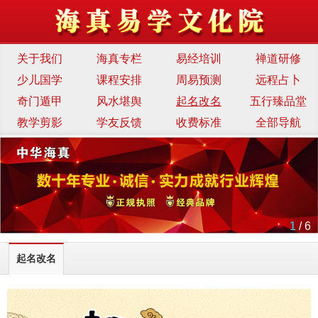
关于我们
海真专栏
易经培训
禅道研修
少儿国学
课程安排
周易预测
远程占卜
奇门遁甲
风水堪舆
起名改名
五行臻品堂
教学剪影
学友反馈
收费标准
全部导航
1
/ 6
起名改名