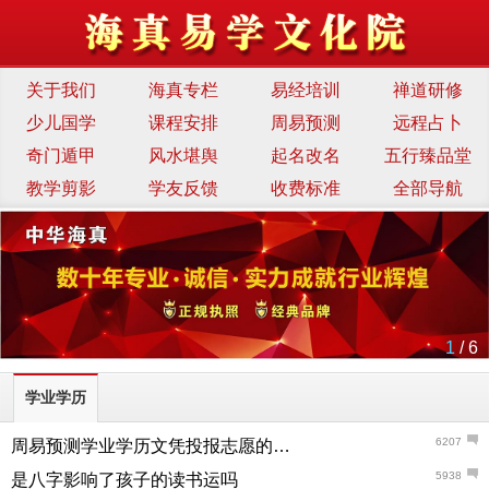
关于我们
海真专栏
易经培训
禅道研修
少儿国学
课程安排
周易预测
远程占卜
奇门遁甲
风水堪舆
起名改名
五行臻品堂
教学剪影
学友反馈
收费标准
全部导航
1
/ 6
学业学历
6207
周易预测学业学历文凭投报志愿的方法与重要性
5938
是八字影响了孩子的读书运吗