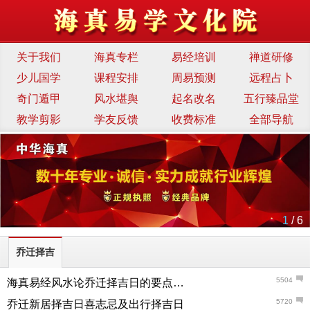
关于我们
海真专栏
易经培训
禅道研修
少儿国学
课程安排
周易预测
远程占卜
奇门遁甲
风水堪舆
起名改名
五行臻品堂
教学剪影
学友反馈
收费标准
全部导航
1
/ 6
乔迁择吉
5504
海真易经风水论乔迁择吉日的要点与事项
5720
乔迁新居择吉日喜志忌及出行择吉日