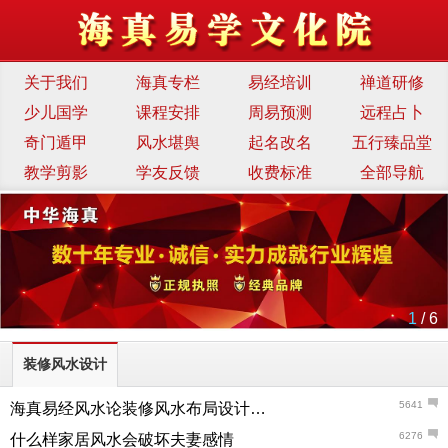
关于我们
海真专栏
易经培训
禅道研修
少儿国学
课程安排
周易预测
远程占卜
奇门遁甲
风水堪舆
起名改名
五行臻品堂
教学剪影
学友反馈
收费标准
全部导航
1
/ 6
装修风水设计
5641
海真易经风水论装修风水布局设计的要点与注意事项
6276
什么样家居风水会破坏夫妻感情