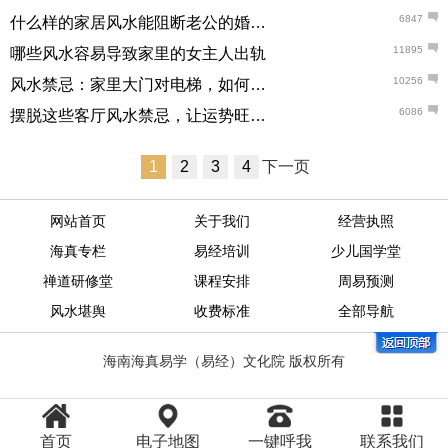
6847
什么样的家居风水能阻断老公的婚外情
11895
哪些风水容易导致家里的女主人出轨
10256
风水禁忌：家里大门对电梯，如何解决
6086
摆脱这些客厅风水禁忌，让运势旺起来
1
2
3
4
下一页
网站首页
关于我们
经营执照
海真专栏
易经培训
少儿国学堂
禅道研修堂
课程安排
周易预测
风水堪舆
收费标准
全部导航
海南海真易学（易经）文化院 版权所有
首页
电子地图
一键呼我
联系我们