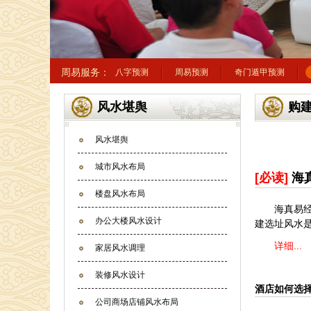
周易服务：
八字预测
周易预测
奇门遁甲预测
风水堪舆
购
风水堪舆
城市风水布局
[必读]
海
楼盘风水布局
海真易
办公大楼风水设计
建选址风水
详细...
家居风水调理
装修风水设计
酒店如何选
公司商场店铺风水布局