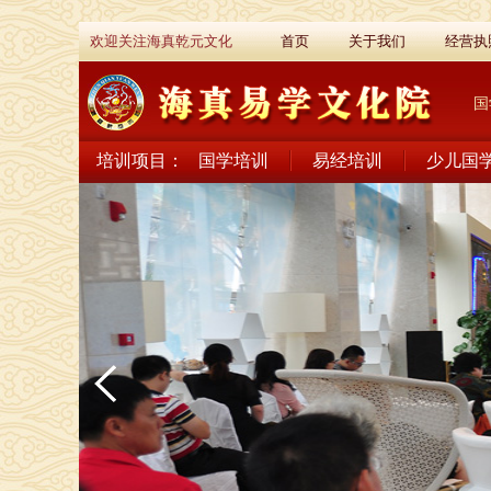
欢迎关注海真乾元文化
首页
关于我们
经营执
国
培训项目：
国学培训
易经培训
少儿国