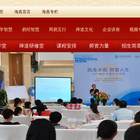
照
海真宣言
海真专栏
学智慧
易经智慧
周易五行
禅道文化
企业讲座
视频
学堂
禅道研修堂
课程安排
师资力量
招生简