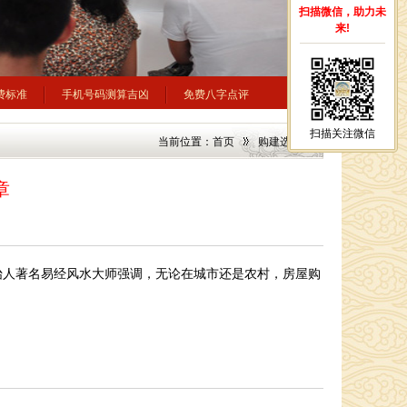
扫描微信，助力未
来!
费标准
手机号码测算吉凶
免费八字点评
扫描关注微信
当前位置：
首页
购建选址
章
始人著名易经风水大师强调，无论在城市还是农村，房屋购