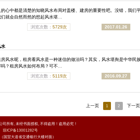
人的心中都是清楚的知晓风水布局对盖楼、建房的重要性吧。没错，我们
我们就会自然而然的想起风水堪…
浏览次数：
5729次
2017.01.26
风水
租房风水呢，租房看风水是一种迷信的做法吗？其实，风水堪舆是中华民
解吗？租房风水如何布局？可不…
浏览次数：
5119次
2016.09.27
上一页
下一页
1
2
司所有, 未经书面授权, 不得盗用！盗用必究！
ed
琼ICP备13001282号
c（国贸大道省交通银行大楼对面）