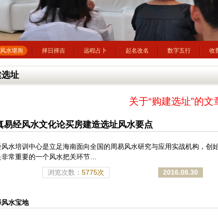
风水堪舆
择日择吉
远程占卜
起名改名
数字五行
收
建选址
关于“购建选址”的文
真易经风水文化论买房建造选址风水要点
经风水培训中心是立足海南面向全国的周易风水研究与应用实战机构，创
是非常重要的一个风水把关环节…
浏览次数：
5775次
2016.08.30
择风水宝地