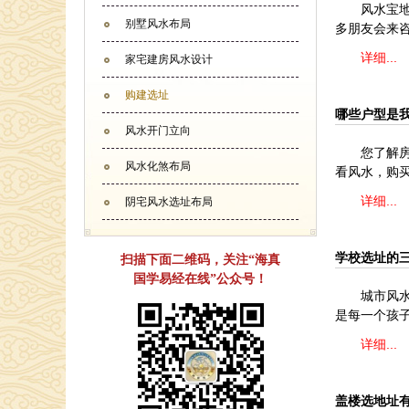
风水宝
别墅风水布局
多朋友会来
详细...
家宅建房风水设计
购建选址
哪些户型是
风水开门立向
您了解
风水化煞布局
看风水，购
详细...
阴宅风水选址布局
学校选址的
扫描下面二维码，关注“海真
国学易经在线”公众号！
城市风
是每一个孩
详细...
盖楼选地址