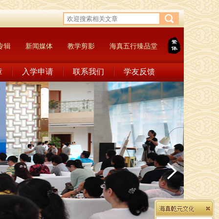
专辑
新闻媒体
教学剪影
海真五行臻品堂
章
入学申请
联系我们
学友反馈