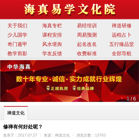
关于我们
海真专栏
易经培训
禅道研修
少儿国学
课程安排
周易预测
远程占卜
奇门遁甲
风水堪舆
起名改名
五行臻品堂
教学剪影
学友反馈
收费标准
全部导航
1
/ 6
禅道文化
修禅有何好处呢？
发表于：2017.07.27
来源：禅道文化
浏览次数：13763