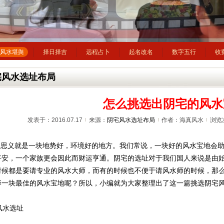
风水堪舆
择日择吉
远程占卜
起名改名
数字五行
收
宅风水选址布局
怎么挑选出阴宅的风水
发表于：2016.07.17
来源：
阴宅风水选址布局
作者：海真风水
浏览
名思义就是一块地势好，环境好的地方。我们常说，一块好的风水宝地会
平安，一个家族更会因此而财运亨通。阴宅的选址对于我们国人来说是由
时候都是要请专业的风水大师，而有的时候也不便于请风水师的时候，那
择一块最佳的风水宝地呢？所以，小编就为大家整理出了这一篇挑选阴宅
水选址