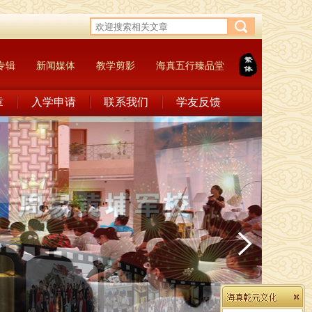
专辑
新闻媒体
教学剪影
海真五行臻品堂
章
入学申请
联系我们
学友反馈