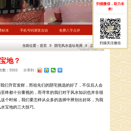
扫描微信，助力未
来!
费标准
手机号码测算吉凶
免费八字点评
扫描关注微信
当前位置：
首页
阴宅风水选址布局
正文
宝地？
次数：5503
分享到：
助我们升官发财，而祖先们的阴宅挑选的好了，不仅后人会
始至终都十分重视的，而寻常的我们对于风水知识也并非很
么这个时候，我们要怎样从众多的选择中辨别出好坏，为我
风水宝地的三大技巧。