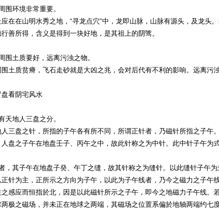
围环境非常重要。
在在山明水秀之地，“寻龙点穴”中，龙即山脉，山脉有源头，及龙头。
德行善所得，含义是得到一块好地，是其祖上的阴骘。
围土质要好，远离污浊之物。
土质贫瘠，飞石走砂就是大凶之兆，会对后代有不利的影响。远离污浊
盘看阴宅风水
天地人三盘之分。
三盘之针，所指的子午各有所不同，所谓正针者，乃磁针所指之子午。
。人盘之子午在地盘壬子、丙午之中，故此针称之为中针。此中针子午为
，其子午在地盘子癸、午丁之缝，故其针称之为缝针。以此缝针子午为
针为主，正所示之方向为子午，以此为子午线者，乃今之磁力之子午线
性之感应而恒指於北，因是以此磁针所示之子午，即今之地磁力子午线。
球两极之磁场，并未正在地球之两端，其磁场之位置系偏於地轴两端约七