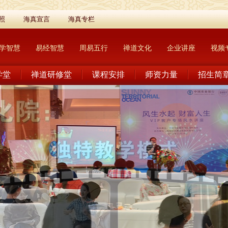
照
海真宣言
海真专栏
学智慧
易经智慧
周易五行
禅道文化
企业讲座
视频
学堂
禅道研修堂
课程安排
师资力量
招生简