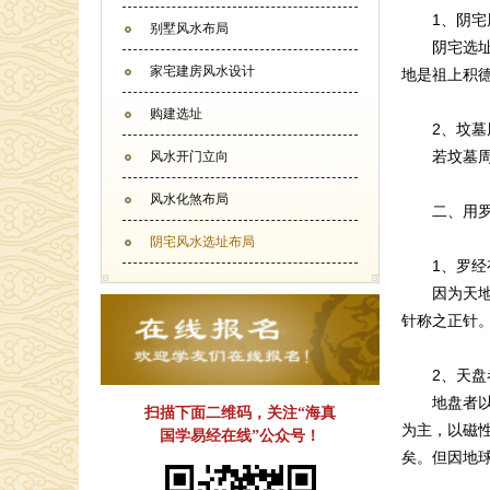
1、阴宅周
别墅风水布局
阴宅选址应
家宅建房风水设计
地是祖上积
购建选址
2、坟墓周
若坟墓周围
风水开门立向
风水化煞布局
二、用罗
阴宅风水选址布局
1、罗经有
因为天地人
针称之正针
2、天盘者
地盘者以正
扫描下面二维码，关注“海真
为主，以磁
国学易经在线”公众号！
矣。但因地