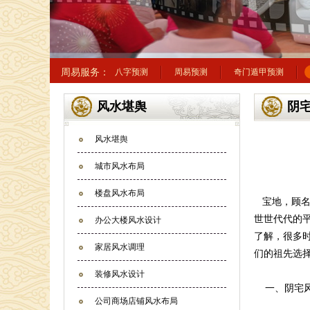
周易服务：
八字预测
周易预测
奇门遁甲预测
风水堪舆
阴
风水堪舆
城市风水布局
楼盘风水布局
宝地，顾
世世代代的
办公大楼风水设计
了解，很多
家居风水调理
们的祖先选
装修风水设计
一、阴宅风
公司商场店铺风水布局