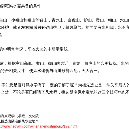
宅风水需具备的条件
山、少祖山和祖山等背山，青龙山、白虎山、护山、案山、朝山、水口
脉环护，或者左右前后另有砂山护卫，藏风聚气。前面要有水相绕，水不
宅。
中明堂常深，平地支龙的中明堂常浅。
后，根据主山高低、案山、朝山的远近、青龙、白虎山的合围状况、水的
须符合相关尺寸，使风水建筑与山川形势匹配，天人合一。
不知您是否对风水学有了一定的了解了呢？为祖先选址是一件关乎后人的
。当然，不论是否已经请了风水师，挑选阴宅风水宝地的这三个技巧您也
南海真易学（易经）文化院
么挑选出阴宅的风水宝地？
p://www.hzqywh.com/yinzhaifengshuibuju/172.html