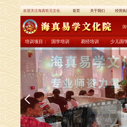
欢迎关注海真乾元文化
首页
关于我们
经营执
国
培训项目：
国学培训
易经培训
少儿国