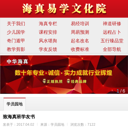
关于我们
海真专栏
易经培训
禅道研修
少儿国学
课程安排
周易预测
远程占卜
奇门遁甲
风水堪舆
起名改名
五行臻品堂
教学剪影
学友反馈
收费标准
全部导航
1
/ 6
学员园地
致海真班学友书
发表于：2017.04.02
来源：学员园地
浏览次数：7122