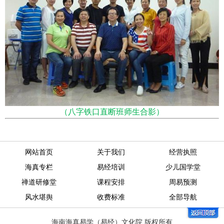
（八字铁口直断班师生合影）
网站首页
关于我们
经营执照
海真专栏
易经培训
少儿国学堂
禅道研修堂
课程安排
周易预测
风水堪舆
收费标准
全部导航
海南海真易学（易经）文化院 版权所有