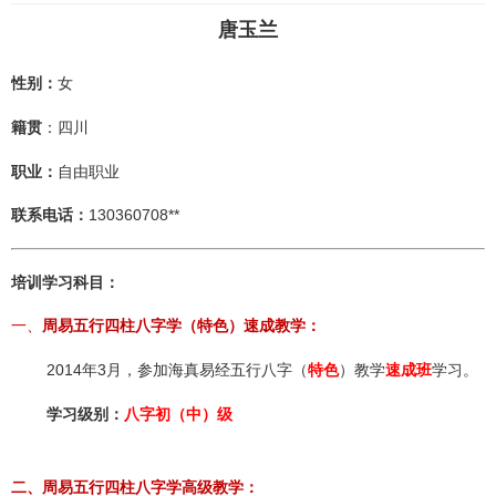
唐玉兰
性别：
女
籍贯
：四川
职业：
自由职业
联系电话：
130360708**
培训学习科目：
一、
周易五行四柱八字学（特色）速成教学：
2014年3月，参加海真易经五行八字（
特色
）教学
速成班
学习。
学习级别：
八字
初（中）级
二、周易五行四柱八字学高级教学：