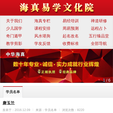
关于我们
海真专栏
易经培训
禅道研修
少儿国学
课程安排
周易预测
远程占卜
奇门遁甲
风水堪舆
起名改名
五行臻品堂
教学剪影
学友反馈
收费标准
全部导航
1
/ 6
学员名单
唐玉兰
发表于：2016.12.09
来源：学员名单
浏览次数：8220