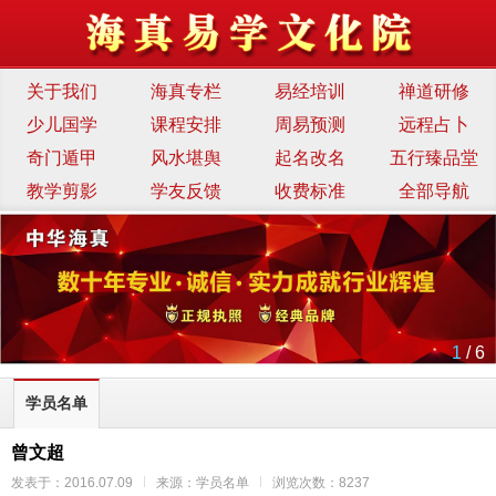
关于我们
海真专栏
易经培训
禅道研修
少儿国学
课程安排
周易预测
远程占卜
奇门遁甲
风水堪舆
起名改名
五行臻品堂
教学剪影
学友反馈
收费标准
全部导航
1
/ 6
学员名单
曾文超
发表于：2016.07.09
来源：学员名单
浏览次数：8237