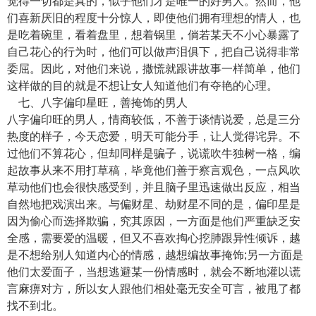
觉得一切都是真的，似乎他们才是唯一的好男人。然而，他
们喜新厌旧的程度十分惊人，即使他们拥有理想的情人，也
是吃着碗里，看着盘里，想着锅里，倘若某天不小心暴露了
自己花心的行为时，他们可以做声泪俱下，把自己说得非常
委屈。因此，对他们来说，撒慌就跟讲故事一样简单，他们
这样做的目的就是不想让女人知道他们有夺艳的心理。
七、八字偏印星旺，善掩饰的男人
八字偏印旺的男人，情商较低，不善于谈情说爱，总是三分
热度的样子，今天恋爱，明天可能分手，让人觉得诧异。不
过他们不算花心，但却同样是骗子，说谎吹牛独树一格，编
起故事从来不用打草稿，毕竟他们善于察言观色，一点风吹
草动他们也会很快感受到，并且脑子里迅速做出反应，相当
自然地把戏演出来。与偏财星、劫财星不同的是，偏印星是
因为偷心而选择欺骗，究其原因，一方面是他们严重缺乏安
全感，需要爱的温暖，但又不喜欢掏心挖肺跟异性倾诉，越
是不想给别人知道内心的情感，越想编故事掩饰;另一方面是
他们太爱面子，当想逃避某一份情感时，就会不断地灌以谎
言麻痹对方，所以女人跟他们相处毫无安全可言，被甩了都
找不到北。