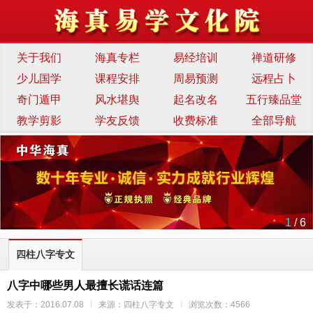
关于我们
海真专栏
易经培训
禅道研修
少儿国学
课程安排
周易预测
远程占卜
奇门遁甲
风水堪舆
起名改名
五行臻品堂
教学剪影
学友反馈
收费标准
全部导航
1
/ 6
四柱八字专文
八字中哪些男人最擅长谎话连篇
发表于：2016.07.08
来源：四柱八字专文
浏览次数：4566