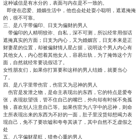
这种诚信是有水分的，表面与内在是不一致的。
即使在恋爱、婚姻生活中，他也会处处耍小聪明，遮遮掩掩
的，很不可靠。
三、是八字带偏印、日支为偏财的男人
带偏印的人精明狡诈、自私，深不可测，所以经常用假话
遮掩真实的方面；日支为内心，又为婚姻宫，日支本来是正
财妻星的位置，却被偏财情人星占据，说明这个男人内心有
其他女人，内心想着其他女人，容易出轨，为了掩饰这个方
面，自然就经常要说假话了。
女性朋友们，如果你打算要和这样的男人结婚，就要当心
了。
四、是八字里带伤官，伤官又为忌神的男人
伤官是发泄之物，是命主表现出的东西，它的特点是爱夸
张，表现欲望强，管不住自己的嘴巴，外向却有时候不免孤
独，喜欢别人注意自己等。如果伤官为八字中的忌神，则命
主所表现出来的东西为不好的一面，肚子里没货却想竭力表
现自己，免不了要吹嘘和夸夸其谈了，其中自然不乏虚假之
处
五、八字偏财星旺，猎奇心重的男人