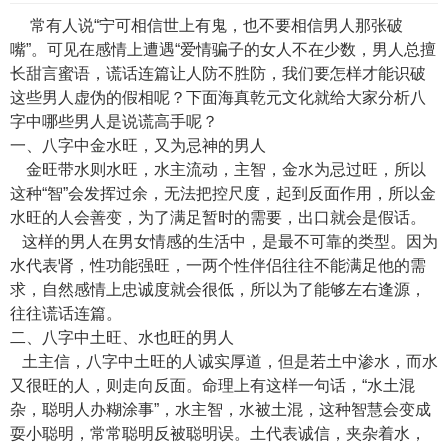
常有人说“宁可相信世上有鬼，也不要相信男人那张破
嘴”。可见在感情上遭遇“爱情骗子的女人不在少数，男人总擅
长甜言蜜语，谎话连篇让人防不胜防，我们要怎样才能识破
这些男人虚伪的假相呢？下面海真乾元文化就给大家分析八
字中哪些男人是说谎高手呢？
一、八字中金水旺，又为忌神的男人
金旺带水则水旺，水主流动，主智，金水为忌过旺，所以
这种“智”会发挥过余，无法把控尺度，起到反面作用，所以金
水旺的人会善变，为了满足暂时的需要，出口就会是假话。
这样的男人在男女情感的生活中，是最不可靠的类型。因为
水代表肾，性功能强旺，一两个性伴侣往往不能满足他的需
求，自然感情上忠诚度就会很低，所以为了能够左右逢源，
往往谎话连篇。
二、八字中土旺、水也旺的男人
土主信，八字中土旺的人诚实厚道，但是若土中渗水，而水
又很旺的人，则走向反面。命理上有这样一句话，“水土混
杂，聪明人办糊涂事”，水主智，水被土混，这种智慧会变成
耍小聪明，常常聪明反被聪明误。土代表诚信，夹杂着水，