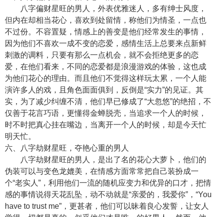
八字偏财星旺的男人，外表优雅迷人，多有绅士风度，
但内在却相当花心，喜欢到处留情，称他们为情圣，一点也
不过份。不容置疑，情感上的善变是他们经常发生的事情，
因为他们不喜欢一成不变的恋爱，感情生活上总要来点新鲜
刺激的调料，只要有那么一点机会，就不会拒绝更多的恋
爱，在他们看来，不同的恋爱都是浪漫游戏的体验，这也成
为他们花心的理由。而且他们不觉得这样玩太累，一个人能
演许多人的戏，且角色面面俱到，反倒是“实力”的见证。其
实，为了减少纠缠不清，他们早已修成了“大忽悠”的绝招，不
仅善于花言巧语，更懂得金蝉脱壳，当追求一个人的时候，
时不时把真心挂在嘴边，当离开一个人的时候，却是今天忙
明天忙。
六、八字劫财星旺，夺艳心重的男人
八字劫财星旺的男人，是出了名的花心大萝卜，他们的
伪装可以与变色龙媲美，在情感方面常常把自己装扮成一
个“老实人”，利用他们一流的随机应变力和优异的口才，把情
感的事情说得天花乱坠，动不动就是“亲爱的，我爱你”，“You
have to trust me”，更甚者，他们可以昧着良心发誓，让女人