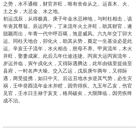
之势，水不通根，财官并旺，唯有舍命从之。运喜木、火、
土之乡，大忌金、水之地。
初运戊辰，从得极真。庚子年金水忌神地，与时柱相击，该
年丧其尊翁。辰运丙午，丁未流年火土并旺，助其财官，遂
脱颖而出，年青一代中呼百噶，煞是威风。六九年交丁卯大
运。同柱天地合，卯化火，助其从势，奠定一生基业必是此
运。辛亥壬子流年，水火相击，慈母不养。甲寅流年，木火
并旺，娶妻成家。此后几年仕途连捷。丙寅大运丙寅流年，
岁运并临，寅午戍化火，又得际遇腾达，此年由镇里提抜至
县府，一时名声大噪。交入乙运，戊辰庚午两年，又得际
遇，两受提携，如日中天。后运丑地水乡逆其气势，必生灾
祸，壬申癸酉流年金水并瞪，因劳得疾。九五年乙亥，伤官
见官，壬水日主禄于亥支，格局破矣，大限降临，因劳疾终
成不治。