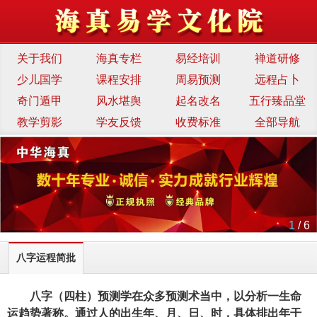
关于我们
海真专栏
易经培训
禅道研修
少儿国学
课程安排
周易预测
远程占卜
奇门遁甲
风水堪舆
起名改名
五行臻品堂
教学剪影
学友反馈
收费标准
全部导航
1
/ 6
八字运程简批
八字（四柱）预测学在众多预测术当中，以分析一生命
运趋势著称。通过人的出生年、月、日、时，具体排出年干