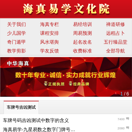
关于我们
海真专栏
易经培训
禅道研修
少儿国学
课程安排
周易预测
远程占卜
奇门遁甲
风水堪舆
起名改名
五行臻品堂
教学剪影
学友反馈
收费标准
全部导航
1
/ 6
车牌号吉凶测试
7400
车牌号码吉凶测试中数字的含义
2080
海真易学-九星易数之数字门牌号码的吉凶磁场影响，你家门牌号选对了吗？