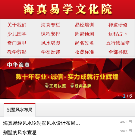
关于我们
海真专栏
易经培训
禅道研修
少儿国学
课程安排
周易预测
远程占卜
奇门遁甲
风水堪舆
起名改名
五行臻品堂
教学剪影
学友反馈
收费标准
全部导航
1
/ 6
别墅风水布局
4973
海真易经风水论别墅风水设计布局的要点与注意事项
5073
别墅的风水宜忌